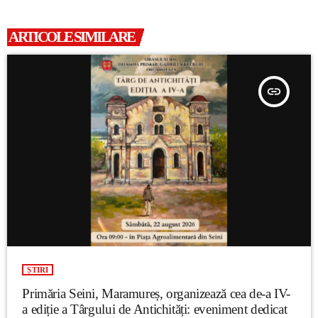
ARTICOLE SIMILARE
insert_link
ȘTIRI
Primăria Seini, Maramureș, organizează cea de-a IV-
a ediție a Târgului de Antichități: eveniment dedicat