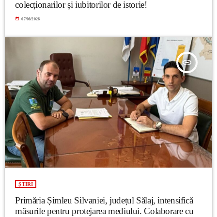
colecționarilor și iubitorilor de istorie!
today
07/08/2026
insert_link
ȘTIRI
Primăria Șimleu Silvaniei, județul Sălaj, intensifică
măsurile pentru protejarea mediului. Colaborare cu