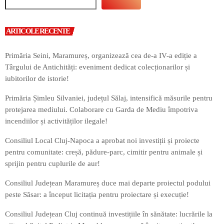
ARTICOLE RECENTE
Primăria Seini, Maramureș, organizează cea de-a IV-a ediție a
Târgului de Antichități: eveniment dedicat colecționarilor și
iubitorilor de istorie!
Primăria Șimleu Silvaniei, județul Sălaj, intensifică măsurile pentru
protejarea mediului. Colaborare cu Garda de Mediu împotriva
incendiilor și activităților ilegale!
Consiliul Local Cluj-Napoca a aprobat noi investiții și proiecte
pentru comunitate: creșă, pădure-parc, cimitir pentru animale și
sprijin pentru cuplurile de aur!
Consiliul Județean Maramureș duce mai departe proiectul podului
peste Săsar: a început licitația pentru proiectare și execuție!
Consiliul Județean Cluj continuă investițiile în sănătate: lucrările la