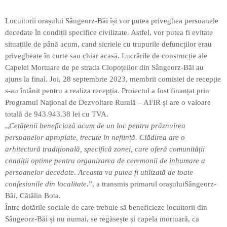
Locuitorii orașului Sângeorz-Băi își vor putea priveghea persoanele
decedate în condiții specifice civilizate. Astfel, vor putea fi evitate
situațiile de până acum, cand sicriele cu trupurile defuncților erau
privegheate în curte sau chiar acasă. Lucrările de construcție ale
Capelei Mortuare de pe strada Clopoțeilor din Sângeorz-Băi au
ajuns la final. Joi, 28 septembrie 2023, membrii comisiei de recepție
s-au întânit pentru a realiza recepția. Proiectul a fost finanțat prin
Programul Național de Dezvoltare Rurală – AFIR și are o valoare
totală de 943.943,38 lei cu TVA.
,,
Cetățenii beneficiază acum de un loc pentru prăznuirea
persoanelor apropiate, trecute în neființă. Clădirea are o
arhitectură tradițională, specifică zonei, care oferă comunității
condiții optime pentru organizarea de ceremonii de inhumare a
persoanelor decedate. Aceasta va putea fi utilizată de toate
confesiunile din localitate.
”, a transmis primarul orașuluiSângeorz-
Băi, Cătălin Bota.
Între dotările sociale de care trebuie să beneficieze locuitorii din
Sângeorz-Băi și nu numai, se regăsește și capela mortuară, ca