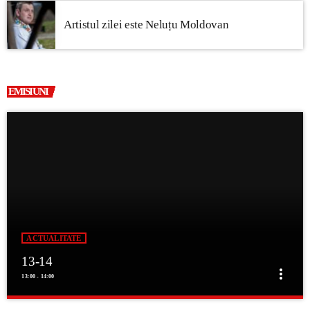
Artistul zilei este Neluțu Moldovan
EMISIUNI
ACTUALITATE
13-14
more_vert
13:00 - 14:00