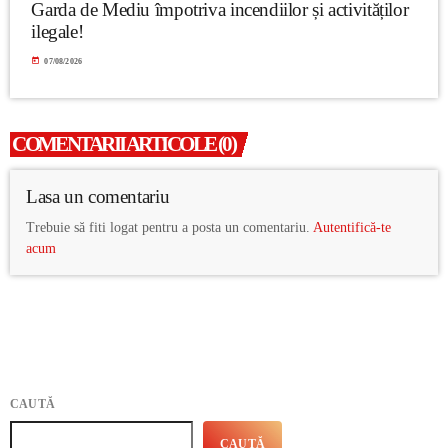
Garda de Mediu împotriva incendiilor și activităților
ilegale!
today
07/08/2026
COMENTARII ARTICOLE (0)
Lasa un comentariu
Trebuie să fiti logat pentru a posta un comentariu.
Autentifică-te
acum
CAUTĂ
CAUTĂ